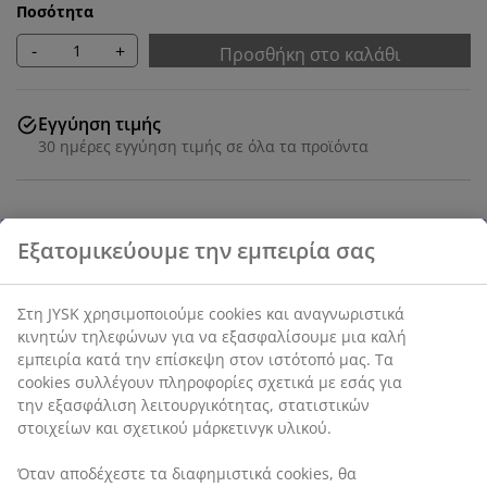
Ποσότητα
-
+
Προσθήκη στο καλάθι
Εγγύηση τιμής
30 ημέρες εγγύηση τιμής σε όλα τα προϊόντα
SKU: 4615018
Εξατομικεύουμε την εμπειρία σας
Στη JYSK χρησιμοποιούμε cookies και αναγνωριστικά
Χαρακτηριστικά προϊόντος
κινητών τηλεφώνων για να εξασφαλίσουμε μια καλή
εμπειρία κατά την επίσκεψη στον ιστότοπό μας. Τα
cookies συλλέγουν πληροφορίες σχετικά με εσάς για
την εξασφάλιση λειτουργικότητας, στατιστικών
Αξιολογήσεις
στοιχείων και σχετικού μάρκετινγκ υλικού.
(
268
)
Όταν αποδέχεστε τα διαφημιστικά cookies, θα