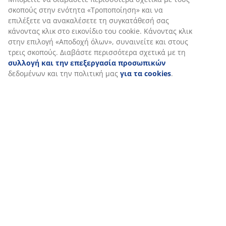
Εξατομικεύουμε την εμπειρία σας
Στη JYSK χρησιμοποιούμε cookies και αναγνωριστικά κινητών 
να εξασφαλίσουμε μια καλή εμπειρία κατά την επίσκεψη στον 
Τα cookies συλλέγουν πληροφορίες σχετικά με εσάς για την εξ
λειτουργικότητας, στατιστικών στοιχείων και σχετικού μάρκετι
Όταν αποδέχεστε τα διαφημιστικά cookies, θα μοιραστούμε τα
περιήγησής σας με συνεργάτες μάρκετινγκ (π.χ. Google, Meta και