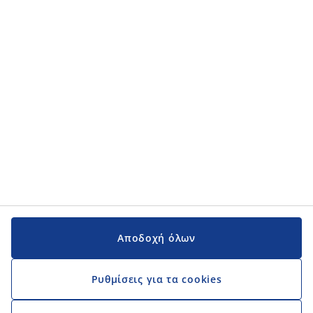
Κατηγορίες προϊόντων
Κατηγορίες προϊόντων
Εγχειρίδια και υποστήριξη
Εγχειρίδια και υποστήριξη
JYSK
JYSK
Κεντρικά Γραφεία
Ακολουθήστε τη JYSK