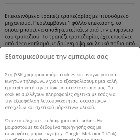
Επεκτεινόμενο τραπέζι τραπεζαρίας με πτυσσόμενο
μηχανισμό. Περιλαμβάνει 1 φύλλο επέκτασης, το
οποίο μπορεί να αποθηκευτεί κάτω από την επιφάνεια
του τραπεζιού. Το τραπέζι τραπεζαρίας έχει επιφάνει
από deco καπλαμά με δρύινη όψη και λευκά πόδια από
deco καπλαμά. Μπορείτε εύκολα να επεκτείνετε το
τραπέζι στα 193 cm για μεγαλύτερες συγκεντρώσεις.
Π90 x Μ150 x Υ75 cm
SKU: 3640203
Οδηγίες Συναρμολόγησης
Χαρακτηριστικά προϊόντος