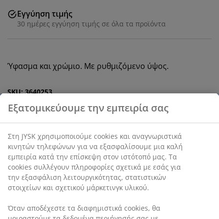
Εγγύηση τιμής
30 ημέρες εγγύηση τιμής σε όλα τα προϊόντα
Ύφασμα και χρώμιο. Με ρυθμιζόμενο ύψος.
SKU: 3640253
Οδηγίες Συναρμολόγησης
Χαρακτηριστικά προϊόντος
Αξιολογήσεις
(
22
)