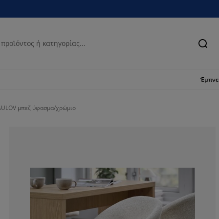
Ανα
Έμπν
AULOV μπεζ ύφασμα/χρώμιο
81.8181818181