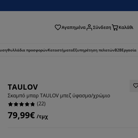
Αγαπημένα
Σύνδεση
Καλάθι
ζήτηση
ευση
Φυλλάδια προσφορών
Καταστήματα
Εξυπηρέτηση πελατών
B2B
Εργασία
TAULOV
Σκαμπό μπαρ TAULOV μπεζ ύφασμα/χρώμιο
(
22
)
79,99€
/τμχ
8183%