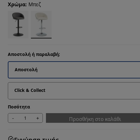
8183%
Χρώμα
:
Μπεζ
Αποστολή ή παραλαβή;
Αποστολή
Click & Collect
Ποσότητα
-
+
Προσθήκη στο καλάθι
Εγγύηση τιμής