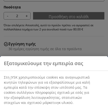
Ποσότητα
-
+
Προσθήκη στο καλάθι
Όταν επιλέγετε Αποστολή, αυτό το προϊόν πρέπει να αγοραστεί σε
πολλαπλάσια τεμάχια των 2 για συνολικό ποσό των 80.00 €
Εγγύηση τιμής
30 ημέρες εγγύηση τιμής σε όλα τα προϊόντα
Δερματίνη και ατσάλι.
SKU: 3640074
Οδηγίες Συναρμολόγησης