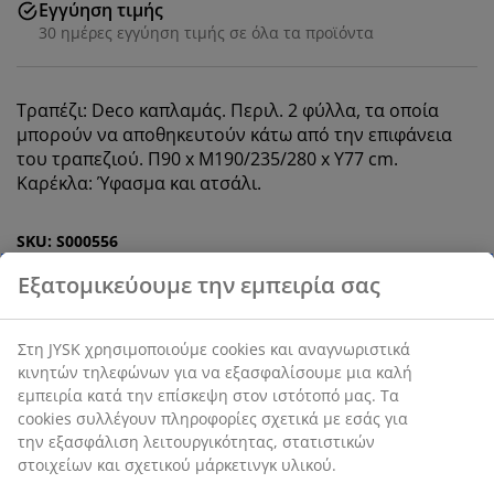
Εγγύηση τιμής
30 ημέρες εγγύηση τιμής σε όλα τα προϊόντα
Τραπέζι: Deco καπλαμάς. Περιλ. 2 φύλλα, τα οποία
μπορούν να αποθηκευτούν κάτω από την επιφάνεια
του τραπεζιού. Π90 x Μ190/235/280 x Υ77 cm.
Καρέκλα: Ύφασμα και ατσάλι.
SKU: S000556
Το σετ αποτελείται από τα παρακάτω
στοιχεία
Χαρακτηριστικά προϊόντος