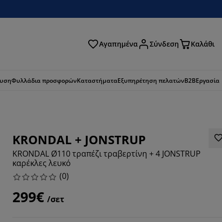
Αγαπημένα
Σύνδεση
Καλάθι
ζήτηση
ευση
Φυλλάδια προσφορών
Καταστήματα
Εξυπηρέτηση πελατών
B2B
Εργασία
KRONDAL + JONSTRUP
KRONDAL Ø110 τραπέζι τραβερτίνη + 4 JONSTRUP
καρέκλες λευκό
(
0
)
299€
/σετ