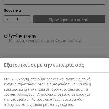
Ποσότητα
-
+
Προσθήκη στο καλάθι
Εγγύηση τιμής
30 ημέρες εγγύηση τιμής σε όλα τα προϊόντα
SKU: S364232
Εξατομικεύουμε την εμπειρία σας
Στη JYSK χρησιμοποιούμε cookies και αναγνωριστικά
Το σετ αποτελείται από τα παρακάτω
κινητών τηλεφώνων για να εξασφαλίσουμε μια καλή
στοιχεία
εμπειρία κατά την επίσκεψη στον ιστότοπό μας. Τα
cookies συλλέγουν πληροφορίες σχετικά με εσάς για
την εξασφάλιση λειτουργικότητας, στατιστικών
στοιχείων και σχετικού μάρκετινγκ υλικού.