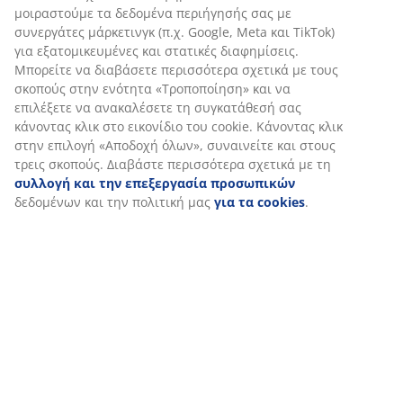
Αξιολογήσεις
(
1
)
Αποστολή
Εξατομικεύουμε την εμπειρία σας
Στη JYSK χρησιμοποιούμε cookies και αναγνωριστικά κινητών
τηλεφώνων για να εξασφαλίσουμε μια καλή εμπειρία κατά την
επίσκεψη στον ιστότοπό μας. Τα cookies συλλέγουν πληροφορί
σχετικά με εσάς για την εξασφάλιση λειτουργικότητας, στατισ
στοιχείων και σχετικού μάρκετινγκ υλικού.
Όταν αποδέχεστε τα διαφημιστικά cookies, θα μοιραστούμε τα
δεδομένα περιήγησής σας με συνεργάτες μάρκετινγκ (π.χ. Googl
Meta και TikTok) για εξατομικευμένες και στατικές διαφημίσεις.
Μπορείτε να διαβάσετε περισσότερα σχετικά με τους σκοπούς 
ενότητα «Τροποποίηση» και να επιλέξετε να ανακαλέσετε τη