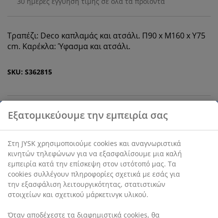
30 ημέρες εγγύηση τιμής σε όλα τα προϊόντα
Τραπέζι: Deco καπλαμάς και ατσάλι. Π90 x Μ160 x Υ75
cm. Καρέκλα: Ύφασμα και ατσάλι.
SKU: S362815
Το σετ αποτελείται από τα παρακάτω
στοιχεία
Χαρακτηριστικά προϊόντος