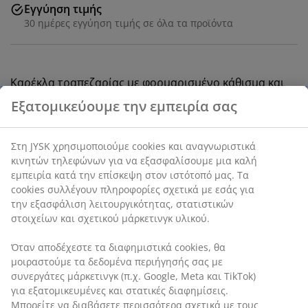
Εγγύηση τιμής
30 ημέρες εγγύηση τιμής σε όλα τα προϊόντα
Καρέκλα τραπεζαρίας με φορμαρισμένο κάθισμα και
ενσωματωμένο μαξιλάρι από ταιριαστό ύφασμα σε
χρώμα άμμου. Πόδια από μασίφ δρυ. Το ξύλο είναι
λακαρισμένο για ανθεκτικότητα διαρκείας.
SKU: 3690502
Οδηγίες Συναρμολόγησης
Χαρακτηριστικά προϊόντος
Αξιολογήσεις