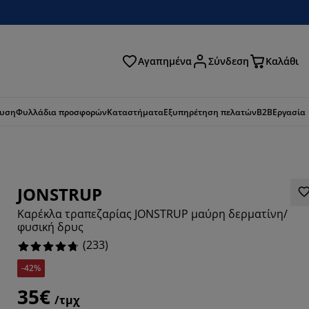
Αγαπημένα
Σύνδεση
Καλάθι
ζήτηση
ευση
Φυλλάδια προσφορών
Καταστήματα
Εξυπηρέτηση πελατών
B2B
Εργασία
JONSTRUP
Καρέκλα τραπεζαρίας JONSTRUP μαύρη δερματίνη/
φυσική δρυς
(
233
)
-42%
884%
35€
/τμχ