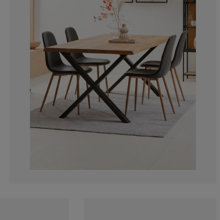
15.02145922746
3.862660944206
1.716738197424
0.858369098712