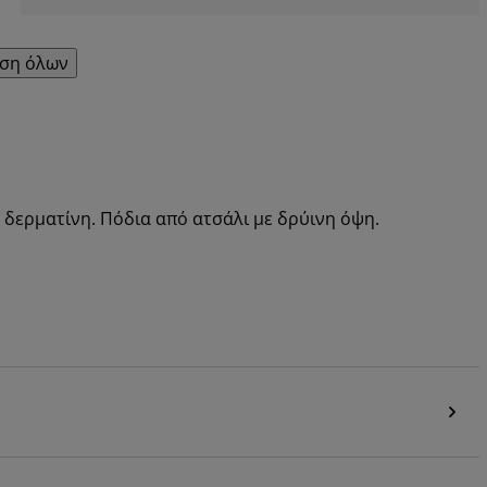
ση όλων
δερματίνη. Πόδια από ατσάλι με δρύινη όψη.