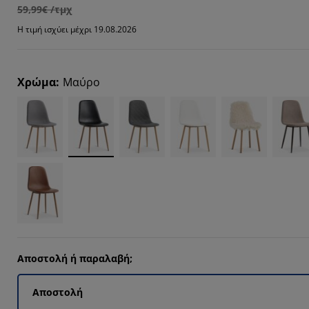
7812%
59,99€ /τμχ
009%
Η τιμή ισχύει μέχρι 19.08.2026
8928%
4464%
Χρώμα
:
Μαύρο
Αποστολή ή παραλαβή;
Αποστολή