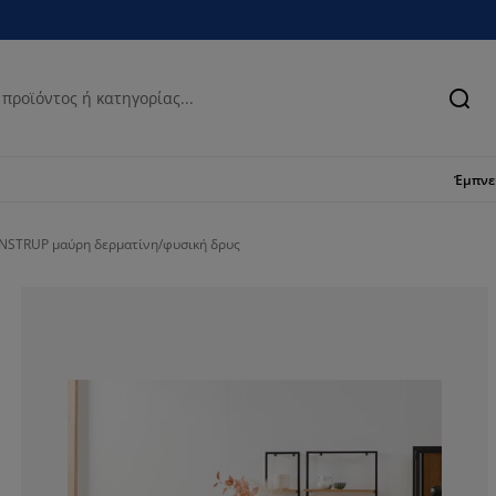
Ανα
Έμπν
ONSTRUP μαύρη δερματίνη/φυσική δρυς
78.54077253218