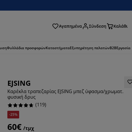
Αγαπημένα
Σύνδεση
Καλάθι
ζήτηση
ευση
Φυλλάδια προσφορών
Καταστήματα
Εξυπηρέτηση πελατών
B2B
Εργασία
EJSING
Καρέκλα τραπεζαρίας EJSING μπεζ ύφασμα/χρωματ.
φυσική δρυς
(
119
)
-25%
2437%
60€
/τμχ