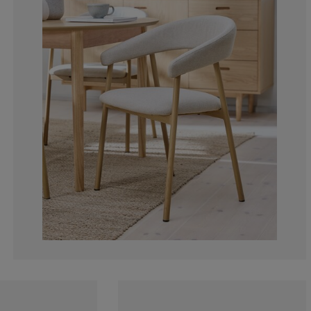
11.7647058823
1.68067226890
0%
3.36134453781