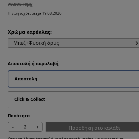
5294%
79,99€ /τμχ
7563%
Η τιμή ισχύει μέχρι 19.08.2026
Χρώμα καρέκλας
:
5126%
Μπεζ+Φυσική δρυς
Αποστολή ή παραλαβή;
Αποστολή
Click & Collect
Ποσότητα
-
+
Προσθήκη στο καλάθι
Όταν επιλέγετε Αποστολή, αυτό το προϊόν πρέπει να αγοραστεί σε