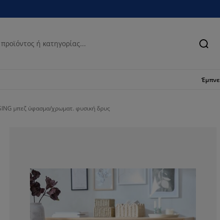
Ανα
Έμπν
SING μπεζ ύφασμα/χρωματ. φυσική δρυς
83.1932773109