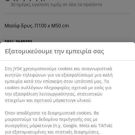
30 ημέρες εγγύηση τιμής σε όλα τα προϊόντα
Μασίφ δρυς. Π100 x Μ50 cm
SKU: 3640191
Εξατομικεύουμε την εμπειρία σας
Οδηγίες Συναρμολόγησης
Στη JYSK χρησιμοποιούμε cookies και αναγνωριστικά
κινητών τηλεφώνων για να εξασφαλίσουμε μια καλή
Χαρακτηριστικά προϊόντος
εμπειρία κατά την επίσκεψη στον ιστότοπό μας. Τα
cookies συλλέγουν πληροφορίες σχετικά με εσάς για
την εξασφάλιση λειτουργικότητας, στατιστικών
στοιχείων και σχετικού μάρκετινγκ υλικού.
Αξιολογήσεις
(
5
)
Όταν αποδέχεστε τα διαφημιστικά cookies, θα
μοιραστούμε τα δεδομένα περιήγησής σας με
συνεργάτες μάρκετινγκ (π.χ. Google, Meta και TikTok)
για εξατομικευμένες και στατικές διαφημίσεις.