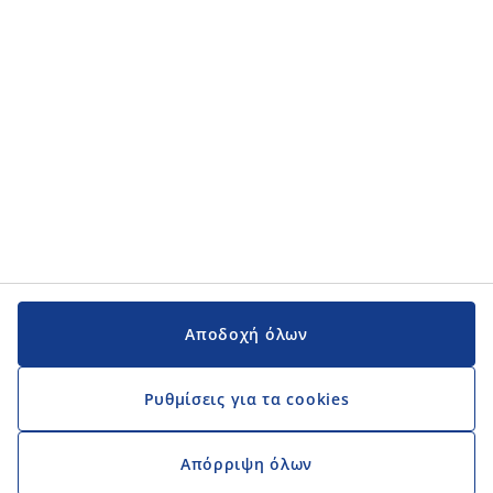
Εγχειρίδια και υποστήριξη
Εγχειρίδια και υποστήριξη
JYSK
JYSK
Κεντρικά Γραφεία
Ακολουθήστε τη JYSK
Αποδοχή όλων
Ρυθμίσεις για τα cookies
Απόρριψη όλων