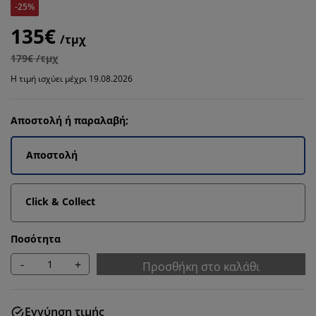
-25%
135€
/τμχ
179€ /τμχ
Η τιμή ισχύει μέχρι 19.08.2026
Αποστολή ή παραλαβή;
Αποστολή
Click & Collect
Ποσότητα
-
+
Προσθήκη στο καλάθι
Εγγύηση τιμής