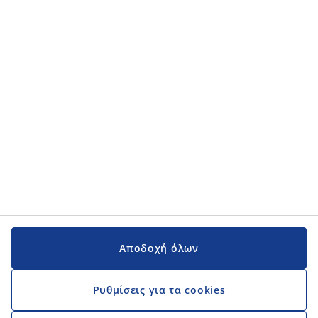
Κατηγορίες προϊόντων
Κατηγορίες προϊόντων
Εγχειρίδια και υποστήριξη
Εγχειρίδια και υποστήριξη
JYSK
JYSK
Κεντρικά Γραφεία
Ακολουθήστε τη JYSK