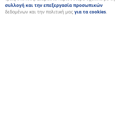
Στη JYSK χρησιμοποιούμε cookies και αναγνωριστικά κινητών
τηλεφώνων για να εξασφαλίσουμε μια καλή εμπειρία κατά την
επίσκεψη στον ιστότοπό μας. Τα cookies συλλέγουν πληροφορί
σχετικά με εσάς για την εξασφάλιση λειτουργικότητας, στατισ
στοιχείων και σχετικού μάρκετινγκ υλικού.
Όταν αποδέχεστε τα διαφημιστικά cookies, θα μοιραστούμε τα
δεδομένα περιήγησής σας με συνεργάτες μάρκετινγκ (π.χ. Googl
και TikTok) για εξατομικευμένες και στατικές διαφημίσεις. Μπορ
διαβάσετε περισσότερα σχετικά με τους σκοπούς στην ενότητα
«Τροποποίηση» και να επιλέξετε να ανακαλέσετε τη συγκατάθε
κάνοντας κλικ στο εικονίδιο του cookie. Κάνοντας κλικ στην επι
«Αποδοχή όλων», συναινείτε και στους τρεις σκοπούς. Διαβάστ
περισσότερα σχετικά με τη
συλλογή και την επεξεργασία
προσωπικών
δεδομένων και την πολιτική μας
για τα cookies
.