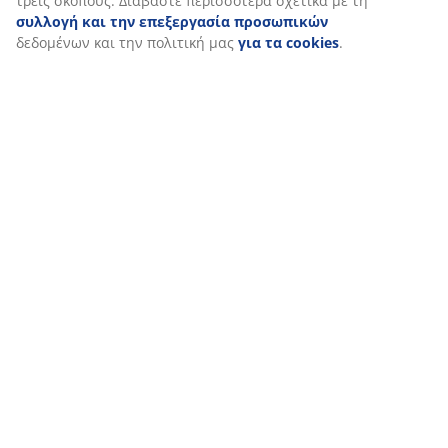
Εξατομικεύουμε την εμπειρία σας
Στη JYSK χρησιμοποιούμε cookies και αναγνωριστικά κινητών 
εξασφαλίσουμε μια καλή εμπειρία κατά την επίσκεψη στον ιστ
cookies συλλέγουν πληροφορίες σχετικά με εσάς για την εξασφ
λειτουργικότητας, στατιστικών στοιχείων και σχετικού μάρκετι
Όταν αποδέχεστε τα διαφημιστικά cookies, θα μοιραστούμε τα
περιήγησής σας με συνεργάτες μάρκετινγκ (π.χ. Google, Meta και
εξατομικευμένες και στατικές διαφημίσεις. Μπορείτε να διαβά
σχετικά με τους σκοπούς στην ενότητα «Τροποποίηση» και να ε
ανακαλέσετε τη συγκατάθεσή σας κάνοντας κλικ στο εικονίδιο τ
Κάνοντας κλικ στην επιλογή «Αποδοχή όλων», συναινείτε και στ