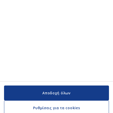
Κατηγορίες προϊόντων
Κατηγορίες προϊόντων
Εγχειρίδια και υποστήριξη
Εγχειρίδια και υποστήριξη
JYSK
JYSK
Κεντρικά Γραφεία
Ακολουθήστε τη JYSK