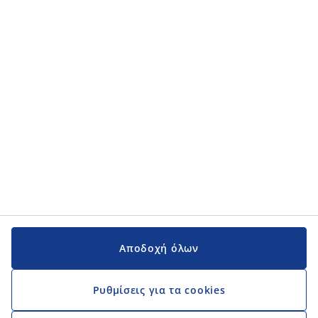
Κατηγορίες προϊόντων
Κατηγορίες προϊόντων
Εγχειρίδια και υποστήριξη
Εγχειρίδια και υποστήριξη
JYSK
JYSK
Κεντρικά Γραφεία
Ακολουθήστε τη JYSK