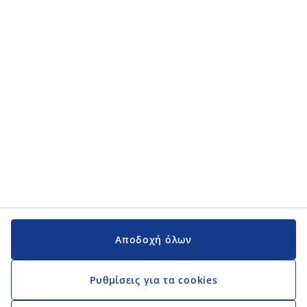
Κατηγορίες προϊόντων
Κατηγορίες προϊόντων
Εγχειρίδια και υποστήριξη
Εγχειρίδια και υποστήριξη
JYSK
JYSK
Κεντρικά Γραφεία
Ακολουθήστε τη JYSK