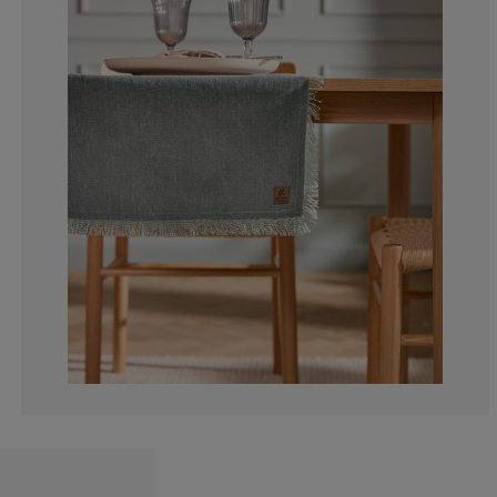
9.09090909090
4.54545454545
18.18181818181
18.18181818181