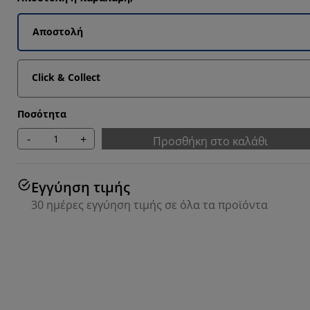
9092%
4546%
Αποστολή
8183%
Click & Collect
8183%
Ποσότητα
-
+
Προσθήκη στο καλάθι
Εγγύηση τιμής
30 ημέρες εγγύηση τιμής σε όλα τα προϊόντα