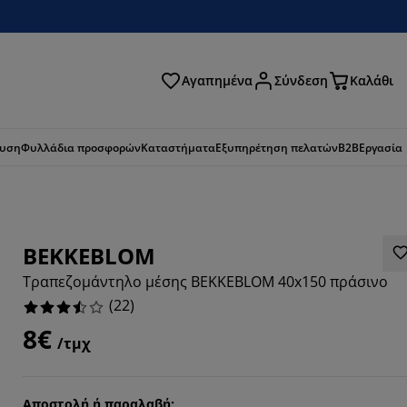
Αγαπημένα
Σύνδεση
Καλάθι
ζήτηση
ευση
Φυλλάδια προσφορών
Καταστήματα
Εξυπηρέτηση πελατών
B2B
Εργασία
BEKKEBLOM
Τραπεζομάντηλο μέσης BEKKEBLOM 40x150 πράσινο
(
22
)
8€
/τμχ
Αποστολή ή παραλαβή;