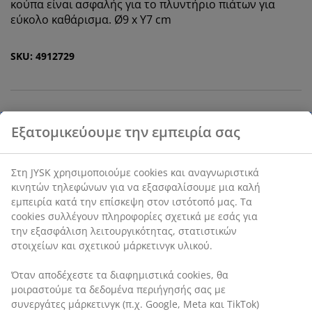
κούπα είναι ασφαλής για το πλυντήριο πιάτων για
εύκολο καθάρισμα. Ø9 x Υ7 cm
SKU: 4912729
Χαρακτηριστικά προϊόντος
Αξιολογήσεις
(
5
)
Αποστολή