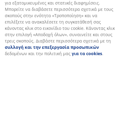
Εξατομικεύουμε την εμπειρία σας
Στη JYSK χρησιμοποιούμε cookies και αναγνωριστικά κινητών 
για να εξασφαλίσουμε μια καλή εμπειρία κατά την επίσκεψη σ
ιστότοπό μας. Τα cookies συλλέγουν πληροφορίες σχετικά με εσ
εξασφάλιση λειτουργικότητας, στατιστικών στοιχείων και σχετ
μάρκετινγκ υλικού.
Όταν αποδέχεστε τα διαφημιστικά cookies, θα μοιραστούμε τα
περιήγησής σας με συνεργάτες μάρκετινγκ (π.χ. Google, Meta κα
για εξατομικευμένες και στατικές διαφημίσεις. Μπορείτε να δι
περισσότερα σχετικά με τους σκοπούς στην ενότητα «Τροποποί