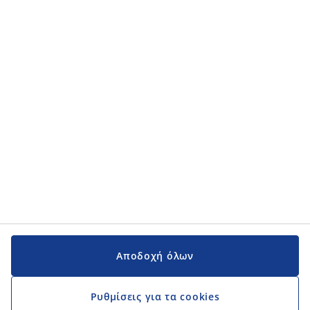
Κατηγορίες προϊόντων
Κατηγορίες προϊόντων
Εγχειρίδια και υποστήριξη
Εγχειρίδια και υποστήριξη
JYSK
JYSK
Κεντρικά Γραφεία
Ακολουθήστε τη JYSK