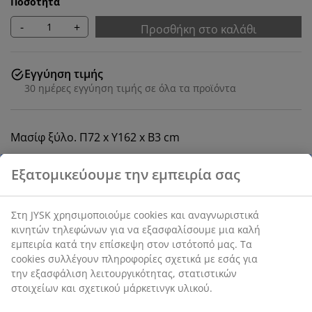
Ποσότητα
-
+
Προσθήκη στο καλάθι
Εγγύηση τιμής
30 ημέρες εγγύηση τιμής σε όλα τα προϊόντα
Μασίφ ξύλο. Π72 x Υ162 x Β3 cm
SKU: 3805006
Οδηγίες Συναρμολόγησης
Χαρακτηριστικά προϊόντος