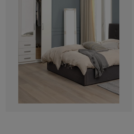
8.91089108910
4.207920792079
1.980198019801
6.188118811881