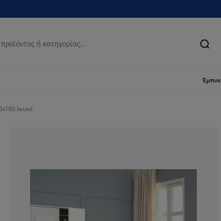
Ανα
Έμπν
x160 λευκό
78.71287128712