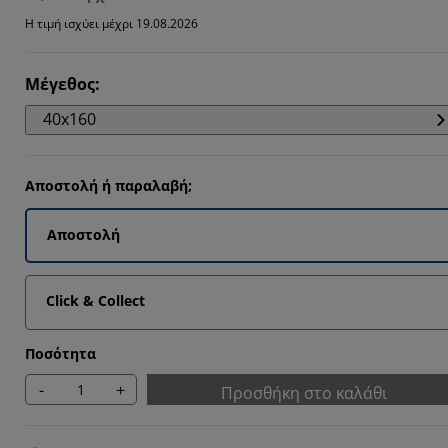
891%
Η τιμή ισχύει μέχρι 19.08.2026
208%
9802%
Μέγεθος
:
188%
40x160
Αποστολή ή παραλαβή;
Αποστολή
Click & Collect
Ποσότητα
-
+
Προσθήκη στο καλάθι