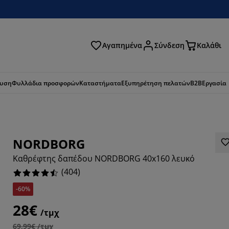
Αγαπημένα
Σύνδεση
Καλάθι
ζήτηση
ευση
Φυλλάδια προσφορών
Καταστήματα
Εξυπηρέτηση πελατών
B2B
Εργασία
NORDBORG
Καθρέφτης δαπέδου NORDBORG 40x160 λευκό
(
404
)
-60%
28€
/τμχ
872%
69,99€ /τμχ