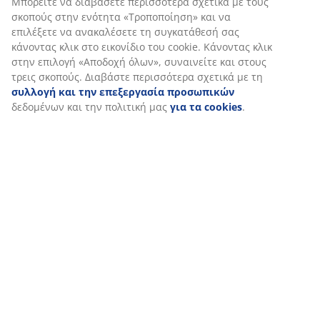
Στη JYSK χρησιμοποιούμε cookies και αναγνωριστικά κινητών
Αξιολογήσεις
τηλεφώνων για να εξασφαλίσουμε μια καλή εμπειρία κατά την
(
52
)
επίσκεψη στον ιστότοπό μας. Τα cookies συλλέγουν πληροφορί
σχετικά με εσάς για την εξασφάλιση λειτουργικότητας,
στατιστικών στοιχείων και σχετικού μάρκετινγκ υλικού.
Αποστολή
Όταν αποδέχεστε τα διαφημιστικά cookies, θα μοιραστούμε τα
δεδομένα περιήγησής σας με συνεργάτες μάρκετινγκ (π.χ. Googl
Meta και TikTok) για εξατομικευμένες και στατικές διαφημίσεις.
Μπορείτε να διαβάσετε περισσότερα σχετικά με τους σκοπούς
στην ενότητα «Τροποποίηση» και να επιλέξετε να ανακαλέσετε 
συγκατάθεσή σας κάνοντας κλικ στο εικονίδιο του cookie.
Κάνοντας κλικ στην επιλογή «Αποδοχή όλων», συναινείτε και
στους τρεις σκοπούς. Διαβάστε περισσότερα σχετικά με τη
συλλογή και την επεξεργασία προσωπικών
δεδομένων και τ
πολιτική μας
για τα cookies
.