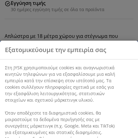
Εγγύηση τιμής
30 ημέρες εγγύηση τιμής σε όλα τα προϊόντα
Απλώστρα με 18 μέτρα χώρου για στέγνωμα που
χωράει 1-2 φορτία ρούχων. Γκρι ατσάλινος σκελετός
με πτυσσόμενα φτερά που βολεύουν για τα πιο μακριά
ρούχα. Τα πόδια σχήματος Χ διαθέτουν μηχανισμό
ασφάλισης για καλύτερη σταθερότητα. Το στενό
πλάτος της επιτρέπει να περνάει εύκολα μέσα από
πόρτες. Αναδιπλούμενη για εύκολη αποθήκευση. Π55 x
Μ171 x Υ89/99 cm
SKU: 4912377
Χαρακτηριστικά προϊόντος
Εξατομικεύουμε την εμπειρία σας