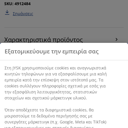
SKU: 4912484
Σημάνσεις
Χαρακτηριστικά προϊόντος
Αξιολογήσεις
(
5
)
Αποστολή