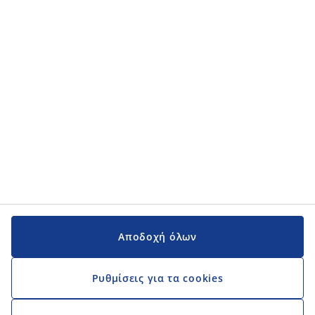
Κατηγορίες προϊόντων
Εγχειρίδια και υποστήριξη
Εγχειρίδια και υποστήριξη
JYSK
JYSK
Κεντρικά Γραφεία
Ακολουθήστε τη JYSK