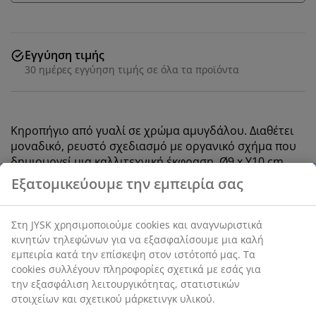
Εγγύηση τιμής
30 ημέρες εγγύηση τιμής σε όλα τα προϊόντα
Κηροπήγιο από γυαλί σε χρώμα αμυγδάλου. Διαθέτει
μοναδικό, ρευστό σχεδιασμό με οργανικό σχήμα που
δημιουργεί μια καλλιτεχνική έκφραση. Ø9 x Υ10 cm
SKU: 4912740
Σημάνσεις
Χαρακτηριστικά προϊόντος