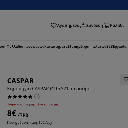
Αγαπημένα
Σύνδεση
Καλάθι
ζήτηση
ευση
Φυλλάδια προσφορών
Καταστήματα
Εξυπηρέτηση πελατών
B2B
Εργασία
CASPAR
Κηροπήγιο CASPAR Ø10xΥ21cm μαύρο
(
1
)
Τώρα ακόμα χαμηλότερη τιμή
8€
/τμχ
Προηγούμενη τιμή: 10€ /τμχ