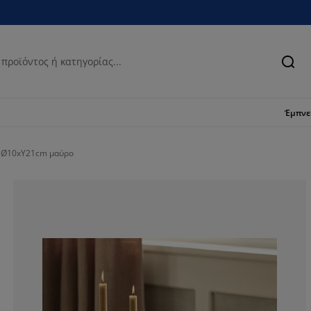
Ανα
Έμπν
 Ø10xΥ21cm μαύρο
100%