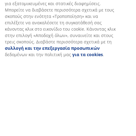
Εξατομικεύουμε την εμπειρία σας
Στη JYSK χρησιμοποιούμε cookies και αναγνωριστικά κινητών
τηλεφώνων για να εξασφαλίσουμε μια καλή εμπειρία κατά την
επίσκεψη στον ιστότοπό μας. Τα cookies συλλέγουν πληροφορί
σχετικά με εσάς για την εξασφάλιση λειτουργικότητας,
στατιστικών στοιχείων και σχετικού μάρκετινγκ υλικού.
Όταν αποδέχεστε τα διαφημιστικά cookies, θα μοιραστούμε τα
δεδομένα περιήγησής σας με συνεργάτες μάρκετινγκ (π.χ. Googl
Meta και TikTok) για εξατομικευμένες και στατικές διαφημίσεις.
Μπορείτε να διαβάσετε περισσότερα σχετικά με τους σκοπούς
στην ενότητα «Τροποποίηση» και να επιλέξετε να ανακαλέσετε 
συγκατάθεσή σας κάνοντας κλικ στο εικονίδιο του cookie.
Κάνοντας κλικ στην επιλογή «Αποδοχή όλων», συναινείτε και
στους τρεις σκοπούς. Διαβάστε περισσότερα σχετικά με τη
συλλογή και την επεξεργασία προσωπικών
δεδομένων και τ
πολιτική μας
για τα cookies
.