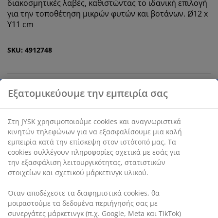
διακοσμητικές λαβές, καθιστώντας το ιδανική επιλογή
για την τοποθέτηση μικρών φυτών και βοτάνων. Ø12 x
Υ11 cm
SKU: 4912748
Χαρακτηριστικά προϊόντος
Αξιολογήσεις
(
1
)
Αποστολή