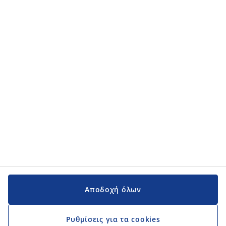
Κατηγορίες προϊόντων
Κατηγορίες προϊόντων
Εγχειρίδια και υποστήριξη
Εγχειρίδια και υποστήριξη
JYSK
JYSK
Κεντρικά Γραφεία
Ακολουθήστε τη JYSK