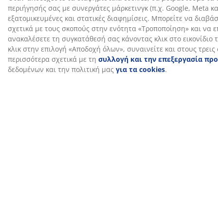
Οδηγοί και δημοσιεύσεις blog
Τα αγαπημένα
Τα αγαπημένα
Πώς να
υφασμάτινα
διακοσμητικά
διακοσμήσετε
είδη των
των αγοραστών
ένα σπίτι που
αγοραστών
θα σας βοηθά να
γεμίσετε τις