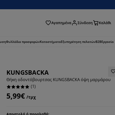
Αγαπημένα
Σύνδεση
Καλάθι
ζήτηση
ευση
Φυλλάδια προσφορών
Καταστήματα
Εξυπηρέτηση πελατών
B2B
Εργασία
KUNGSBACKA
Θήκη οδοντόβουρτσας KUNGSBACKA όψη μαρμάρου
(
1
)
5,99€
/τμχ
Αποστολή ή παραλαβή;