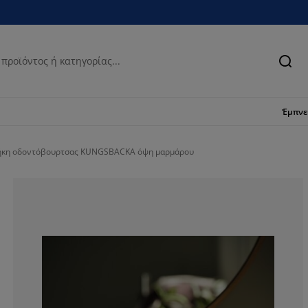
Ανα
Έμπν
κη οδοντόβουρτσας KUNGSBACKA όψη μαρμάρου
100%