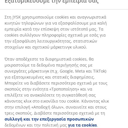
Εξατομικεύουμε την εμπειρία σας
βεράντες και άλλους εξωτερικούς χώρους. Το
τριγωνικό σχήμα ταιριάζει σε διάφορους χώρους και
είναι ιδανικό, για παράδειγμα, για μικρότερες περιοχές
Στη JYSK χρησιμοποιούμε cookies και αναγνωριστικά
που απαιτούν ευέλικτη τοποθέτηση ή για την
κινητών τηλεφώνων για να εξασφαλίσουμε μια καλή
προσθήκη κομψής σκιάς πάνω από χώρους καθιστικού.
εμπειρία κατά την επίσκεψη στον ιστότοπό μας. Τα
Το
στέγαστρο
μπορεί επίσης να συμβάλει στη
cookies συλλέγουν πληροφορίες σχετικά με εσάς για
δημιουργία περισσότερης ιδιωτικότητας.
την εξασφάλιση λειτουργικότητας, στατιστικών
στοιχείων και σχετικού μάρκετινγκ υλικού.
UV-προστατευμένο
Το ύφασμα από πολυεστέρα προστατεύεται από την
Όταν αποδέχεστε τα διαφημιστικά cookies, θα
υπεριώδη ακτινοβολία. Αυτό σημαίνει ότι το ύφασμα
μοιραστούμε τα δεδομένα περιήγησής σας με
μπορεί να αντέξει την έκθεση στον ήλιο χωρίς να
συνεργάτες μάρκετινγκ (π.χ. Google, Meta και TikTok)
ξεθωριάσει το χρώμα του.
για εξατομικευμένες και στατικές διαφημίσεις.
Μπορείτε να διαβάσετε περισσότερα σχετικά με τους
Περιλαμβάνονται σχοινιά
σκοπούς στην ενότητα «Τροποποίηση» και να
Το πανί σκίασης συνοδεύεται από σχοινιά και διαθέτει
επιλέξετε να ανακαλέσετε τη συγκατάθεσή σας
3 ανθεκτικούς χαλύβδινους δακτυλίους γωνίας σε
κάνοντας κλικ στο εικονίδιο του cookie. Κάνοντας κλικ
σχήμα D για ασφαλή στερέωση. Στερεώστε το σχοινί
στην επιλογή «Αποδοχή όλων», συναινείτε και στους
στον δακτύλιο και δέστε το σε ένα δέντρο, γάντζο ή
τρεις σκοπούς. Διαβάστε περισσότερα σχετικά με τη
άλλα σημεία αγκύρωσης. Για καλύτερα αποτελέσματα,
συλλογή και την επεξεργασία προσωπικών
κρεμάστε το πανί σε ελαφριά γωνία, ώστε να μπορεί να
δεδομένων και την πολιτική μας
για τα cookies
.