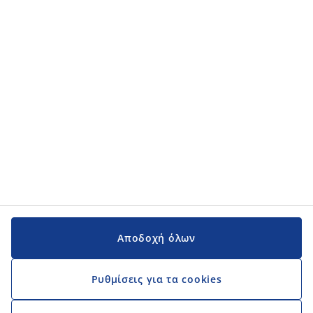
Κατηγορίες προϊόντων
Κατηγορίες προϊόντων
Εγχειρίδια και υποστήριξη
Εγχειρίδια και υποστήριξη
JYSK
JYSK
Κεντρικά Γραφεία
Ακολουθήστε τη JYSK
Αποδοχή όλων
Ρυθμίσεις για τα cookies