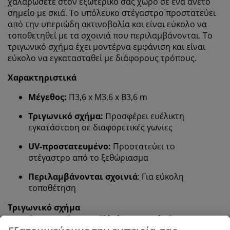
χαλαρώσετε στον εξωτερικό σας χώρο σε ένα άνετο
σημείο με σκιά. Το υπόλευκο
στέγαστρο
προστατεύει
από την υπεριώδη ακτινοβολία και είναι εύκολο να
τοποθετηθεί με τα σχοινιά που περιλαμβάνονται. Το
τριγωνικό σχήμα έχει μοντέρνα εμφάνιση και είναι
εύκολο να εγκατασταθεί με διάφορους τρόπους.
Χαρακτηριστικά
Μέγεθος:
Π3,6 x Μ3,6 x Β3,6 m
Τριγωνικό σχήμα:
Προσφέρει ευέλικτη
εγκατάσταση σε διαφορετικές γωνίες
UV-προστατευμένο:
Προστατεύει το
στέγαστρο
από το ξεθώριασμα
Περιλαμβάνονται σχοινιά
: Για εύκολη
τοποθέτηση
Τριγωνικό σχήμα
Το
στέγαστρο
είναι κατάλληλο για μπαλκόνια,