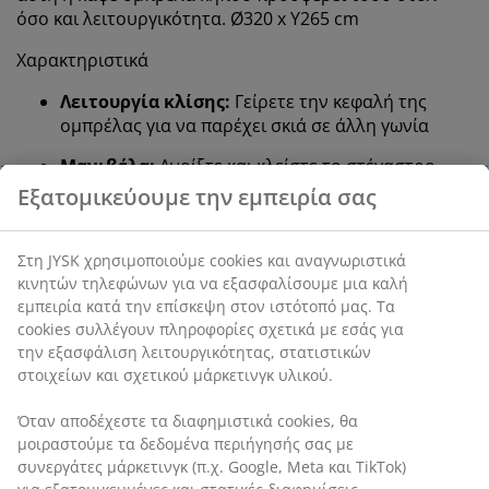
όσο και λειτουργικότητα. Ø320 x Υ265 cm
Χαρακτηριστικά
Λειτουργία κλίσης:
Γείρετε την κεφαλή της
ομπρέλας για να παρέχει σκιά σε άλλη γωνία
Μανιβέλα:
Ανοίξτε και κλείστε το στέγαστρο
χωρίς κόπο
Εξατομικεύουμε την εμπειρία σας
UV-προστασία:
Προστατεύει το στέγαστρο από
το ξεθώριασμα
Στη JYSK χρησιμοποιούμε cookies και αναγνωριστικά
κινητών τηλεφώνων για να εξασφαλίσουμε μια καλή
Αδιάβροχη:
Το στέγαστρο είναι ανθεκτικό στην
εμπειρία κατά την επίσκεψη στον ιστότοπό μας. Τα
ελαφριά βροχή και τη δροσιά
cookies συλλέγουν πληροφορίες σχετικά με εσάς για
την εξασφάλιση λειτουργικότητας, στατιστικών
Εξαερισμός:
Ο αεραγωγός στο στέγαστρο
στοιχείων και σχετικού μάρκετινγκ υλικού.
μειώνει την πίεση του ανέμου
Όταν αποδέχεστε τα διαφημιστικά cookies, θα
Δοκός από ατσάλι:
Σταθερή και ανθεκτική
μοιραστούμε τα δεδομένα περιήγησής σας με
Βάση και κάλυμμα ομπρέλας:
Αγοράζονται
συνεργάτες μάρκετινγκ (π.χ. Google, Meta και TikTok)
ξεχωριστά