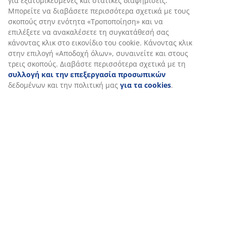
για εξατομικευμένες και στατικές διαφημίσεις.
Μπορείτε να διαβάσετε περισσότερα σχετικά με τους
Λειτουργία κλίσης
σκοπούς στην ενότητα «Τροποποίηση» και να
Η ομπρέλα ηλίου υπαίθρου KARRYD διαθέτει
επιλέξετε να ανακαλέσετε τη συγκατάθεσή σας
λειτουργία κλίσης που σας επιτρέπει να γείρετε την
κάνοντας κλικ στο εικονίδιο του cookie. Κάνοντας κλικ
κεφαλή της ομπρέλας για να παρέχει σκιά σε άλλη
στην επιλογή «Αποδοχή όλων», συναινείτε και στους
γωνία. Αυτό είναι ιδιαίτερα χρήσιμο το πρωί ή αργά το
τρεις σκοπούς. Διαβάστε περισσότερα σχετικά με τη
απόγευμα, όταν ο ήλιος βρίσκεται χαμηλότερα στον
συλλογή και την επεξεργασία προσωπικών
ουρανό.
δεδομένων και την πολιτική μας
για τα cookies
.
Μανιβέλα
Η μανιβέλα καθιστά εύκολο και αβίαστο το άνοιγμα ή
το κλείσιμο του στεγάστρου. Αυτό μπορεί να είναι
ιδιαίτερα χρήσιμο όταν χειρίζεστε μεγάλες ομπρέλες.
UV-προστασία
Η ομπρέλα ηλίου υπαίθρου διαθέτει στέγαστρο από
πολυεστέρα που προστατεύεται από την υπεριώδη
ακτινοβολία. Αυτό σημαίνει ότι το στέγαστρο μπορεί
να αντέξει την έκθεση στον ήλιο χωρίς να ξεθωριάσει
το χρώμα του.