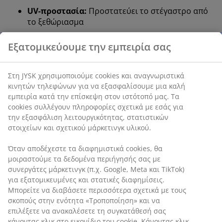
UV-προστασία:
Προστατεύει το στέγαστρο από
το ξεθώριασμα
Αδιάβροχο:
Το στέγαστρο είναι ανθεκτικό στην
ελαφριά βροχή
Ατσάλινος στύλος:
Στιβαρός και ανθεκτικός
Βάση και κάλυμμα ομπρέλας:
Πωλούνται
ξεχωριστά
Λειτουργία κλίσης
Η ομπρέλα FINSE διαθέτει λειτουργία κλίσης που σας
επιτρέπει να γέρνετε την κεφαλή της ομπρέλας για να
παρέχει σκιά υπό διαφορετική γωνία. Αυτό είναι
ιδιαίτερα χρήσιμο το πρωί ή αργά το απόγευμα, όταν
ο ήλιος βρίσκεται χαμηλότερα στον ουρανό.
Ρυθμιζόμενο ύψος
Μπορείτε να ρυθμίσετε το ύψος του στύλου της