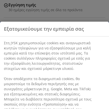
Εγγύηση τιμής
30 ημέρες εγγύηση τιμής σε όλα τα προϊόντα
Εξατομικεύουμε την εμπειρία σας
Ξαπλώστρα από ελαιωμένο FSC® σκληρό ξύλο. Π75 x
Μ198 x Υ90 cm
Στη JYSK χρησιμοποιούμε cookies και αναγνωριστικά
κινητών τηλεφώνων για να εξασφαλίσουμε μια καλή
SKU: 3725212
εμπειρία κατά την επίσκεψη στον ιστότοπό μας. Τα
Οδηγίες Συναρμολόγησης
cookies συλλέγουν πληροφορίες σχετικά με εσάς για
την εξασφάλιση λειτουργικότητας, στατιστικών
στοιχείων και σχετικού μάρκετινγκ υλικού.
Χαρακτηριστικά προϊόντος
Όταν αποδέχεστε τα διαφημιστικά cookies, θα
μοιραστούμε τα δεδομένα περιήγησής σας με
συνεργάτες μάρκετινγκ (π.χ. Google, Meta και TikTok)
για εξατομικευμένες και στατικές διαφημίσεις.
Αξιολογήσεις
Μπορείτε να διαβάσετε περισσότερα σχετικά με τους
σκοπούς στην ενότητα «Τροποποίηση» και να
(
9
)