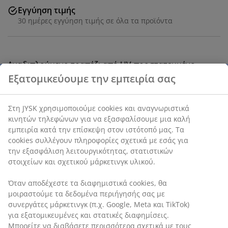
Εγγύηση τιμής
30 ημέρες εγγύηση τιμής σε όλα τα προϊόντα
Αναδιπλούμενο τραπέζι από UV-προστατευμένο
πλαστικό. Σκελετός και πόδια από ατσάλι με
επίστρωση βαφής σκόνης. Το τραπέζι μπορεί να
διπλωθεί πλήρως και να αποθηκευτεί εύκολα. Π75 x
Μ180 x Υ74 cm
SKU: 3750000
Οδηγίες Συναρμολόγησης
Χαρακτηριστικά προϊόντος