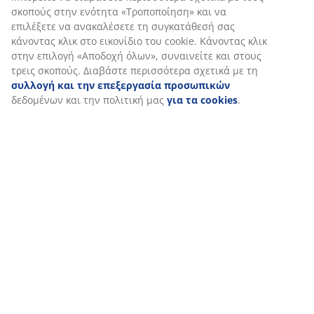
Αξιολογήσεις
(
1013
)
Εξατομικεύουμε την εμπειρία σας
Αποστολή
Στη JYSK χρησιμοποιούμε cookies και αναγνωριστικά κινητών 
για να εξασφαλίσουμε μια καλή εμπειρία κατά την επίσκεψη σ
ιστότοπό μας. Τα cookies συλλέγουν πληροφορίες σχετικά με εσ
την εξασφάλιση λειτουργικότητας, στατιστικών στοιχείων και 
μάρκετινγκ υλικού.
Όταν αποδέχεστε τα διαφημιστικά cookies, θα μοιραστούμε τα
περιήγησής σας με συνεργάτες μάρκετινγκ (π.χ. Google, Meta κα
για εξατομικευμένες και στατικές διαφημίσεις. Μπορείτε να δι
περισσότερα σχετικά με τους σκοπούς στην ενότητα «Τροποποί
να επιλέξετε να ανακαλέσετε τη συγκατάθεσή σας κάνοντας κλι
εικονίδιο του cookie. Κάνοντας κλικ στην επιλογή «Αποδοχή όλω
συναινείτε και στους τρεις σκοπούς. Διαβάστε περισσότερα σχε