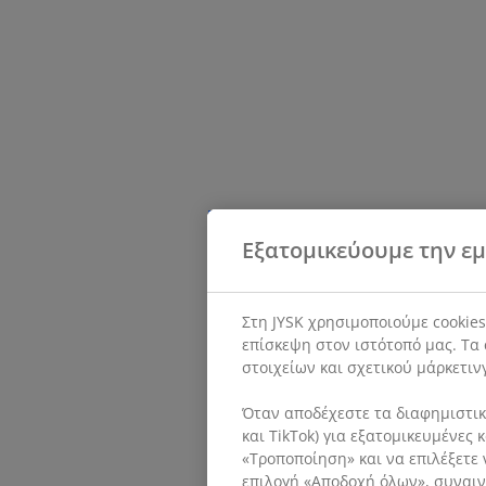
Εξατομικεύουμε την εμ
Στη JYSK χρησιμοποιούμε cookie
επίσκεψη στον ιστότοπό μας. Τα 
στοιχείων και σχετικού μάρκετιν
Όταν αποδέχεστε τα διαφημιστικά
και TikTok) για εξατομικευμένες
«Τροποποίηση» και να επιλέξετε 
επιλογή «Αποδοχή όλων», συναινε