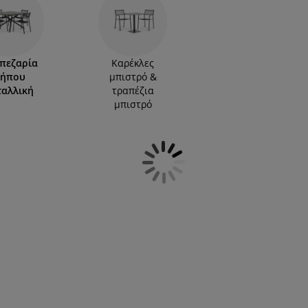
ν προστασία, διατηρώντας τα σε άριστη
άστημα JYSK ή πραγματοποιήστε με ασφάλεια τις
ο νέο σας σετ τραπεζαρίας κήπου! Το άρτια
στή επιλογή.
πεζαρία
Καρέκλες
κήπου
μπιστρό &
ταλλική
τραπέζια
μπιστρό