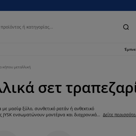
Ανα
Έμπν
α κήπου μεταλλική
λικά σετ τραπεζαρ
 με μασίφ ξύλο, συνθετικό ρατάν ή ανθεκτικό
της JYSK ενσωματώνουν μοντέρνα και διαχρονικά
Δείτε περισσότ
 τραπέζια των μεταλλικών σετ είναι σε σχήμα
υ της συλλογής μας έχουν λάβει επεξεργασία ώστε
υριά. Ωστόσο θυμηθείτε να τα αποθηκεύσετε σε