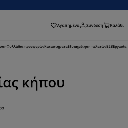
Αγαπημένα
Σύνδεση
Καλάθι
ζήτηση
ευση
Φυλλάδια προσφορών
Καταστήματα
Εξυπηρέτηση πελατών
B2B
Εργασία
ίας κήπου
ερα