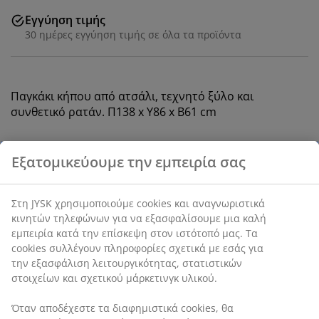
Εγγύηση τιμής
30 ημέρες εγγύηση τιμής σε όλα τα προϊόντα
Παγκάκι κήπου από ατσάλι, τεχνητό ξύλο και
συνθετικό ρατάν. Π138 x Υ86 x Β61 cm
SKU: 3726012
Οδηγίες Συναρμολόγησης
Χαρακτηριστικά προϊόντος
Αξιολογήσεις
(
79
)