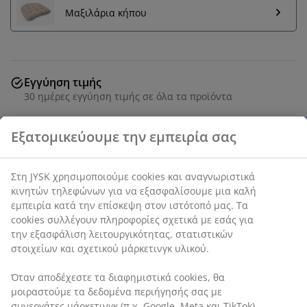
Μαξιλάρια κήπου
Εγγύηση τιμής
30 ημέρες εγγύηση τιμής σε όλα τα προϊόντα
Καρέκλα κήπου με κάθισμα από συνθετικό ρατάν και
μαύρο σκελετό από αλουμίνιο με επίστρωση βαφής
σκόνης. Το συνθετικό ρατάν παρέχει μια φυσική όψη
ψάθας, ενώ είναι ανθεκτικό στις καιρικές συνθήκες και
δεν χρειάζεται συντήρηση. Το αλουμίνιο είναι ένα
ελαφρύ και στιβαρό υλικό που δεν σκουριάζει.
SKU: 3725093
Οδηγίες Συναρμολόγησης