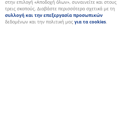
Όταν αποδέχεστε τα διαφημιστικά cookies, θα μοιραστούμε τα
δεδομένα περιήγησής σας με συνεργάτες μάρκετινγκ (π.χ. Googl
Meta και TikTok) για εξατομικευμένες και στατικές διαφημίσεις.
Μπορείτε να διαβάσετε περισσότερα σχετικά με τους σκοπούς
στην ενότητα «Τροποποίηση» και να επιλέξετε να ανακαλέσετε
τη συγκατάθεσή σας κάνοντας κλικ στο εικονίδιο του cookie.
Κάνοντας κλικ στην επιλογή «Αποδοχή όλων», συναινείτε και
στους τρεις σκοπούς. Διαβάστε περισσότερα σχετικά με τη
συλλογή και την επεξεργασία προσωπικών
δεδομένων και τ
πολιτική μας
για τα cookies
.