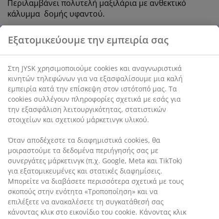
Περιλαμβάνει πολυτελή μαξιλάρια με ανθεκτικό
κάλυμμα
δομής υφαντού
.
SKU: 3726190
Οδηγίες Συναρμολόγησης
Χαρακτηριστικά προϊόντος
Αξιολογήσεις
Εξατομικεύουμε την εμπειρία σας
(
6
)
Στη JYSK χρησιμοποιούμε cookies και αναγνωριστικά κινητών
τηλεφώνων για να εξασφαλίσουμε μια καλή εμπειρία κατά την
Αποστολή
επίσκεψη στον ιστότοπό μας. Τα cookies συλλέγουν πληροφορί
σχετικά με εσάς για την εξασφάλιση λειτουργικότητας,
στατιστικών στοιχείων και σχετικού μάρκετινγκ υλικού.