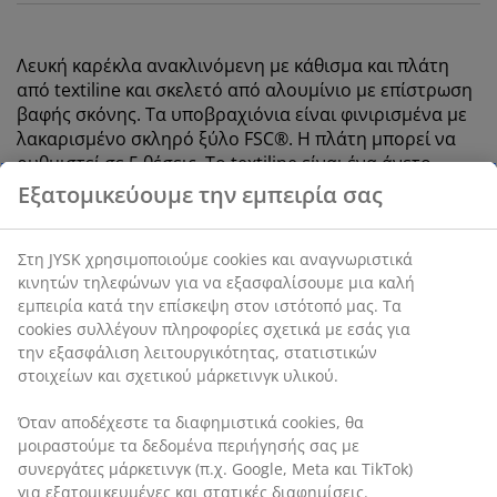
Λευκή καρέκλα ανακλινόμενη με κάθισμα και πλάτη
από textiline και σκελετό από αλουμίνιο με επίστρωση
βαφής σκόνης. Τα υποβραχιόνια είναι φινιρισμένα με
λακαρισμένο σκληρό ξύλο FSC®. Η πλάτη μπορεί να
ρυθμιστεί σε 5 θέσεις. Το textiline είναι ένα άνετο,
ανεξίτηλο υλικό που στεγνώνει γρήγορα και
καθαρίζεται εύκολα. Το αλουμίνιο είναι ένα ελαφρύ
και στιβαρό υλικό που δεν σκουριάζει. Η καρέκλα
κήπου μπορεί να διπλωθεί πλήρως, γεγονός που
καθιστά εύκολη τη μεταφορά και την αποθήκευση.
SKU: 3737777
Οδηγίες Συναρμολόγησης
Χαρακτηριστικά προϊόντος