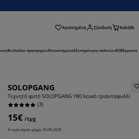
Αγαπημένα
Σύνδεση
Καλάθι
ζήτηση
ευση
Φυλλάδια προσφορών
Καταστήματα
Εξυπηρέτηση πελατών
B2B
Εργασία
SOLOPGANG
Τεχνητό φυτό SOLOPGANG Υ80 λευκό τριανταφυλλί
(
3
)
15€
/τμχ
Η τιμή ισχύει μέχρι 10.09.2026