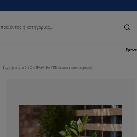
Ανα
Έμπν
Τεχνητό φυτό SOLOPGANG Υ80 λευκό τριανταφυλλί
100%