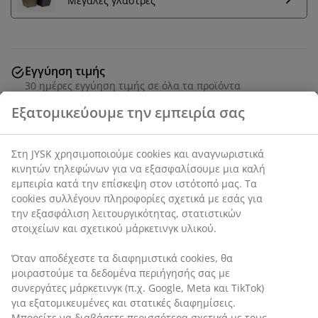
Μεγάλες γλάστρες
Εγγύηση τιμής
30 ημέρες εγγύηση τιμής σε όλα τα προϊόντα
Τεχνητό φυτό σχεδιασμένο με ένα μείγμα πράσινων
και γκριζο-μωβ τόνων για ρεαλιστική εμφάνιση. Αυτό
Εξατομικεύουμε την εμπειρία σας
το φυτό που δεν χρειάζεται συντήρηση έχει UV-
προστασία, καθιστώντας το μια ανθεκτική
διακοσμητική επιλογή τόσο για εσωτερικούς όσο και
Στη JYSK χρησιμοποιούμε cookies και αναγνωριστικά
για εξωτερικούς χώρους. Ø30 x Υ80 cm
κινητών τηλεφώνων για να εξασφαλίσουμε μια καλή
εμπειρία κατά την επίσκεψη στον ιστότοπό μας. Τα
cookies συλλέγουν πληροφορίες σχετικά με εσάς για την
SKU: 6426077
εξασφάλιση λειτουργικότητας, στατιστικών στοιχείων και
σχετικού μάρκετινγκ υλικού.
Όταν αποδέχεστε τα διαφημιστικά cookies, θα