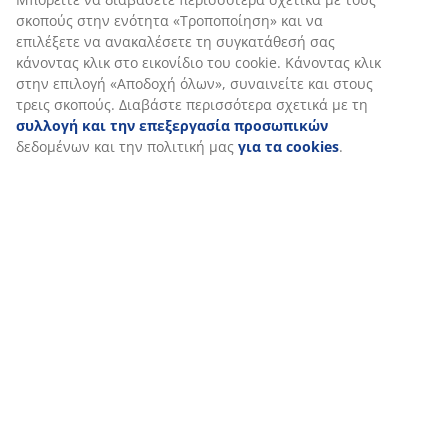
Χαρακτηριστικά προϊόντος
μοιραστούμε τα δεδομένα περιήγησής σας με συνεργάτες
μάρκετινγκ (π.χ. Google, Meta και TikTok) για
εξατομικευμένες και στατικές διαφημίσεις. Μπορείτε να
διαβάσετε περισσότερα σχετικά με τους σκοπούς στην
Αξιολογήσεις
ενότητα «Τροποποίηση» και να επιλέξετε να ανακαλέσετε
(
3
)
τη συγκατάθεσή σας κάνοντας κλικ στο εικονίδιο του
cookie. Κάνοντας κλικ στην επιλογή «Αποδοχή όλων»,
συναινείτε και στους τρεις σκοπούς. Διαβάστε
περισσότερα σχετικά με τη
συλλογή και την
Αποστολή
επεξεργασία προσωπικών
δεδομένων και την πολιτική
μας
για τα cookies
.