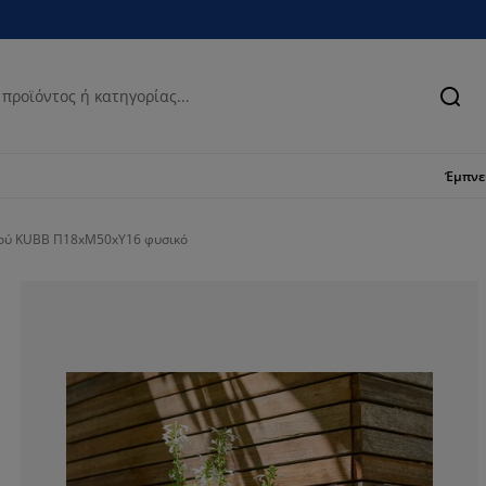
Ανα
Έμπν
ιού KUBB Π18xΜ50xΥ16 φυσικό
100%