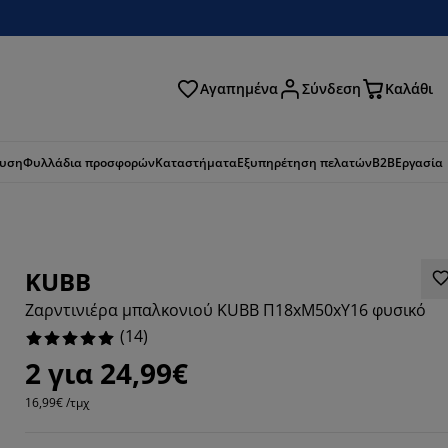
Αγαπημένα
Σύνδεση
Καλάθι
ζήτηση
ευση
Φυλλάδια προσφορών
Καταστήματα
Εξυπηρέτηση πελατών
B2B
Εργασία
KUBB
Ζαρντινιέρα μπαλκονιού KUBB Π18xΜ50xΥ16 φυσικό
(
14
)
2 για 24,99€
16,99€ /τμχ