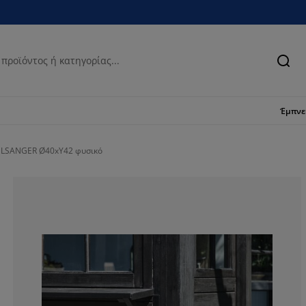
Ανα
Έμπν
GULSANGER Ø40xΥ42 φυσικό
66.6666666666