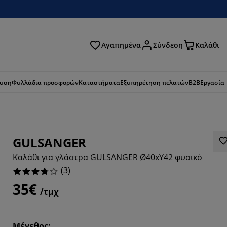
Αγαπημένα
Σύνδεση
Καλάθι
ζήτηση
ευση
Φυλλάδια προσφορών
Καταστήματα
Εξυπηρέτηση πελατών
B2B
Εργασία
GULSANGER
Καλάθι για γλάστρα GULSANGER Ø40xΥ42 φυσικό
(
3
)
35€
/τμχ
6666%
Μέγεθος
: