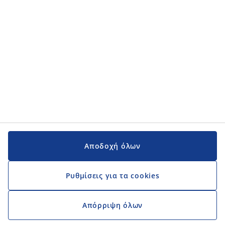
Εγχειρίδια και υποστήριξη
Εγχειρίδια και υποστήριξη
JYSK
JYSK
Κεντρικά Γραφεία
Ακολουθήστε τη JYSK