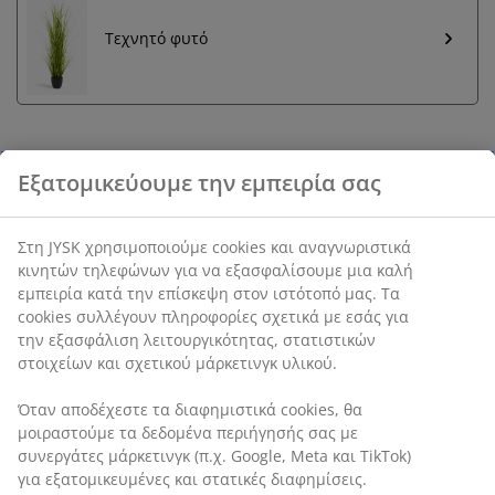
Τεχνητό φυτό
Εγγύηση τιμής
30 ημέρες εγγύηση τιμής σε όλα τα προϊόντα
Γλάστρα από ανθεκτικό, ανθεκτικό στον παγετό
πλαστικό (100% ανακυκλωμένο) σε ανθρακί γκρι
χρώμα. Διαθέτει ενσωματωμένη δεξαμενή νερού που
καθιστά εύκολη τη φροντίδα των φυτών. Ø28 x Υ28 cm
SKU: 6426081