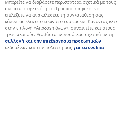
Εξατομικεύουμε την εμπειρία σας
Χαρακτηριστικά προϊόντος
Στη JYSK χρησιμοποιούμε cookies και αναγνωριστικά κινητών
τηλεφώνων για να εξασφαλίσουμε μια καλή εμπειρία κατά την
επίσκεψη στον ιστότοπό μας. Τα cookies συλλέγουν πληροφορί
Αξιολογήσεις
σχετικά με εσάς για την εξασφάλιση λειτουργικότητας, στατισ
(
0
)
στοιχείων και σχετικού μάρκετινγκ υλικού.
Όταν αποδέχεστε τα διαφημιστικά cookies, θα μοιραστούμε τα
δεδομένα περιήγησής σας με συνεργάτες μάρκετινγκ (π.χ. Googl
Αποστολή
Meta και TikTok) για εξατομικευμένες και στατικές διαφημίσεις.
Μπορείτε να διαβάσετε περισσότερα σχετικά με τους σκοπούς 
ενότητα «Τροποποίηση» και να επιλέξετε να ανακαλέσετε τη
συγκατάθεσή σας κάνοντας κλικ στο εικονίδιο του cookie. Κάνο
κλικ στην επιλογή «Αποδοχή όλων», συναινείτε και στους τρεις
σκοπούς. Διαβάστε περισσότερα σχετικά με τη
συλλογή και τη
επεξεργασία προσωπικών
δεδομένων και την πολιτική μας
γι
cookies
.