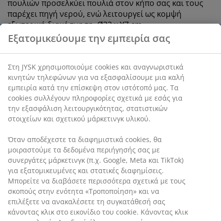
πουλιών προσελκύει πουλιά στον κήπο σας και τους
παρέχει πηγή νερού, ενώ λειτουργεί ως κομψή
εξωτερική διακόσμηση. Ø32 x Υ7 cm
SKU: 6425044
Χαρακτηριστικά προϊόντος
Αξιολογήσεις
(
78
)
Εξατομικεύουμε την εμπειρία σας
Αποστολή
Στη JYSK χρησιμοποιούμε cookies και αναγνωριστικά κινητών
τηλεφώνων για να εξασφαλίσουμε μια καλή εμπειρία κατά την