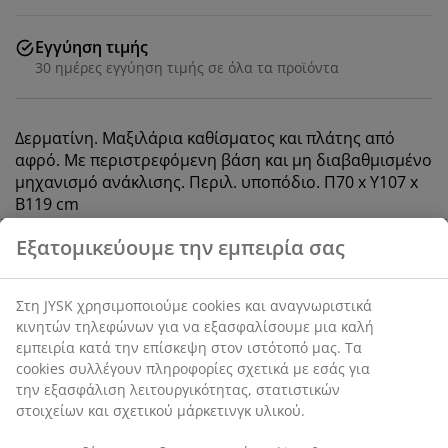
Εγγύηση τιμής
30 ημέρες εγγύηση τιμής σε όλα τα προϊόντα
Δερματίνη. Μαξιλάρια καθίσματος και πλάτης από
αφρό. Με περιστρεφόμενη βάση και μη διαβαθμισμένο
μηχανισμό ανάκλισης. Περιλ. υποπόδιο. Π70 x Υ107 x
Β119 cm
SKU: 3670053
Οδηγίες Συναρμολόγησης
Χαρακτηριστικά προϊόντος