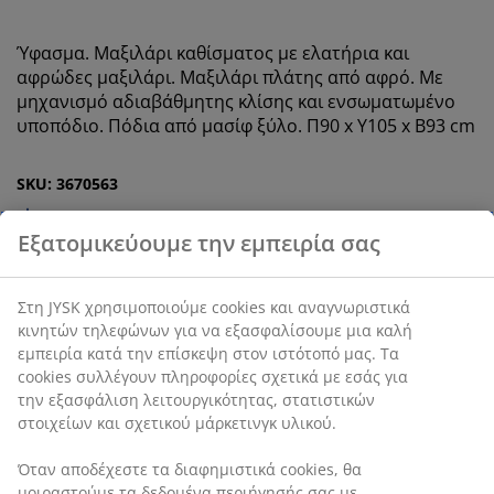
Ύφασμα. Μαξιλάρι καθίσματος με ελατήρια και
αφρώδες μαξιλάρι. Μαξιλάρι πλάτης από αφρό. Με
μηχανισμό αδιαβάθμητης κλίσης και ενσωματωμένο
υποπόδιο. Πόδια από μασίφ ξύλο. Π90 x Υ105 x Β93 cm
SKU: 3670563
Οδηγίες Συναρμολόγησης
Χαρακτηριστικά προϊόντος
Αξιολογήσεις
(
25
)