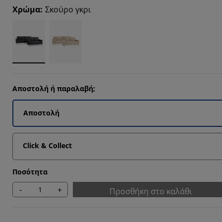
3333%
Χρώμα
:
Σκούρο γκρι
3333%
3333%
Αποστολή ή παραλαβή;
Αποστολή
Click & Collect
Ποσότητα
-
+
Προσθήκη στο καλάθι