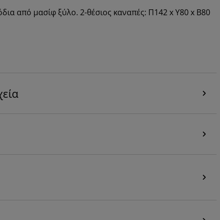
ια από μασίφ ξύλο. 2-θέσιος καναπές: Π142 x Υ80 x Β80
χεία