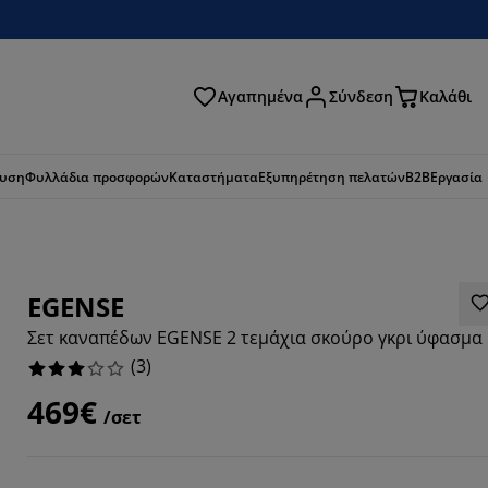
Αγαπημένα
Σύνδεση
Καλάθι
ζήτηση
ευση
Φυλλάδια προσφορών
Καταστήματα
Εξυπηρέτηση πελατών
B2B
Εργασία
EGENSE
Σετ καναπέδων EGENSE 2 τεμάχια σκούρο γκρι ύφασμα
(
3
)
469€
/σετ