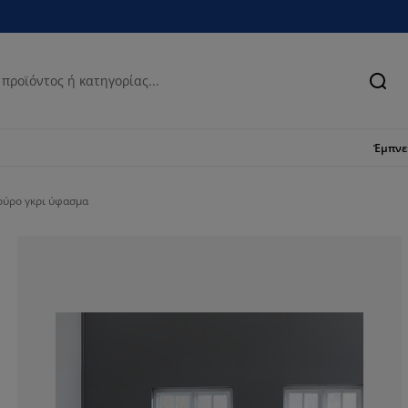
Ανα
Έμπν
ούρο γκρι ύφασμα
0%