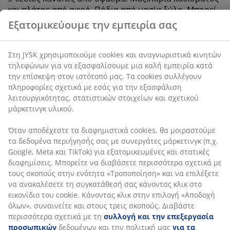
cookies συλλέγουν πληροφορίες σχετικά με εσάς για
και πλάτης από αφρό. Πόδια από μασίφ ξύλο. Μπορεί
την εξασφάλιση λειτουργικότητας, στατιστικών
να αναστραφεί. Π217 x Υ78 x Β81/149 cm
στοιχείων και σχετικού μάρκετινγκ υλικού.
SKU: 3601394
Όταν αποδέχεστε τα διαφημιστικά cookies, θα
μοιραστούμε τα δεδομένα περιήγησής σας με
Οδηγίες Συναρμολόγησης
συνεργάτες μάρκετινγκ (π.χ. Google, Meta και TikTok)
για εξατομικευμένες και στατικές διαφημίσεις.
Μπορείτε να διαβάσετε περισσότερα σχετικά με τους
σκοπούς στην ενότητα «Τροποποίηση» και να
Χαρακτηριστικά προϊόντος
επιλέξετε να ανακαλέσετε τη συγκατάθεσή σας
κάνοντας κλικ στο εικονίδιο του cookie. Κάνοντας κλικ
στην επιλογή «Αποδοχή όλων», συναινείτε και στους
τρεις σκοπούς. Διαβάστε περισσότερα σχετικά με τη
Αξιολογήσεις
συλλογή και την επεξεργασία προσωπικών
(
117
)
δεδομένων και την πολιτική μας
για τα cookies
.
Αποστολή