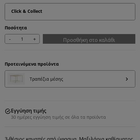
Click & Collect
Ποσότητα
-
+
Προσθήκη στο καλάθι
Προτεινόμενα προϊόντα
Τραπέζια μέσης
Εξατομικεύουμε την εμπειρία σας
Εγγύηση τιμής
30 ημέρες εγγύηση τιμής σε όλα τα προϊόντα
Στη JYSK χρησιμοποιούμε cookies και αναγνωριστικά
κινητών τηλεφώνων για να εξασφαλίσουμε μια καλή
εμπειρία κατά την επίσκεψη στον ιστότοπό μας. Τα
3-θέσιος καναπές από ύφασμα. Μαξιλάρια καθίσματος