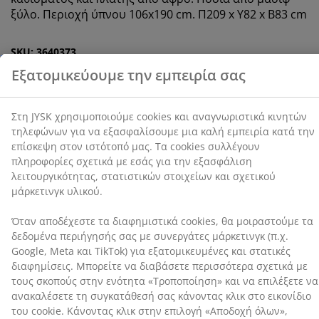
ξύλο. Περιοχή ύπνου 106x190 cm. Π209 x Υ82 x Β83 cm
την εξασφάλιση λειτουργικότητας, στατιστικών
στοιχείων και σχετικού μάρκετινγκ υλικού.
SKU: 3640373
Όταν αποδέχεστε τα διαφημιστικά cookies, θα
μοιραστούμε τα δεδομένα περιήγησής σας με
Οδηγίες Συναρμολόγησης
συνεργάτες μάρκετινγκ (π.χ. Google, Meta και TikTok)
για εξατομικευμένες και στατικές διαφημίσεις.
Μπορείτε να διαβάσετε περισσότερα σχετικά με τους
σκοπούς στην ενότητα «Τροποποίηση» και να
Χαρακτηριστικά προϊόντος
επιλέξετε να ανακαλέσετε τη συγκατάθεσή σας
κάνοντας κλικ στο εικονίδιο του cookie. Κάνοντας κλικ
στην επιλογή «Αποδοχή όλων», συναινείτε και στους
τρεις σκοπούς. Διαβάστε περισσότερα σχετικά με τη
Αξιολογήσεις
συλλογή και την επεξεργασία προσωπικών
(
84
)
δεδομένων και την πολιτική μας
για τα cookies
.
Αποστολή