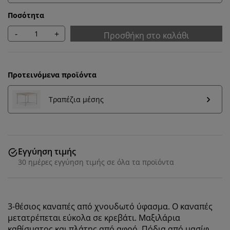
Ποσότητα
-
+
Προσθήκη στο καλάθι
Προτεινόμενα προϊόντα
Τραπέζια μέσης
Εγγύηση τιμής
30 ημέρες εγγύηση τιμής σε όλα τα προϊόντα
Εξατομικεύουμε την εμπειρία σας
Στη JYSK χρησιμοποιούμε cookies και αναγνωριστικά
3-θέσιος καναπές από χνουδωτό ύφασμα. Ο καναπές
κινητών τηλεφώνων για να εξασφαλίσουμε μια καλή
μετατρέπεται εύκολα σε κρεβάτι. Μαξιλάρια
εμπειρία κατά την επίσκεψη στον ιστότοπό μας. Τα
καθίσματος και πλάτης από αφρό. Πόδια από μασίφ
cookies συλλέγουν πληροφορίες σχετικά με εσάς για